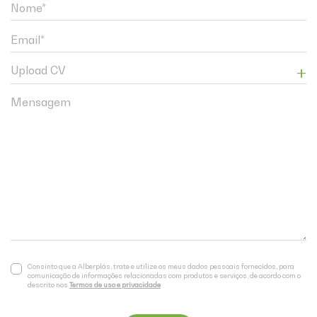
Upload CV
Consinto que a Alberplás, trate e utilize os meus dados pessoais fornecidos, para
comunicação de informações relacionadas com produtos e serviços, de acordo com o
descrito nos
Termos de uso e privacidade