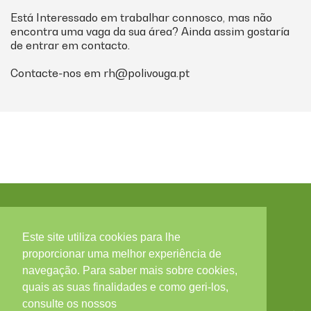
Está Interessado em trabalhar connosco, mas não
encontra uma vaga da sua área? Ainda assim gostaría
de entrar em contacto.
Contacte-nos em
rh@polivouga.pt
Este site utiliza cookies para lhe
Contactos
proporcionar uma melhor experiência de
navegação. Para saber mais sobre cookies,
Zona Industrial, Arruamento C - Lote 56, 3850-184
quais as suas finalidades e como geri-los,
ALBERGARIA-A-VELHA
Portugal
consulte os nossos