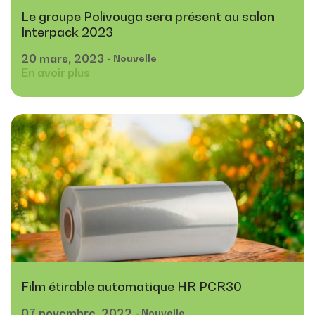
Le groupe Polivouga sera présent au salon
Interpack 2023
20
mars,
2023
- Nouvelle
En avoir plus
Film étirable automatique HR PCR30
07
novembre,
2022
- Nouvelle