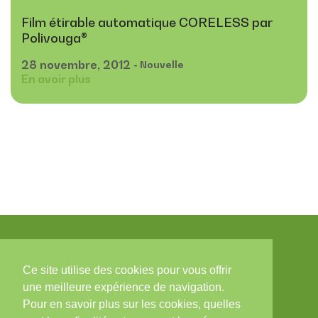
Film étirable automatique CORELESS par
Polivouga®
28
novembre,
2012
- Nouvelle
En avoir plus
Ce site utilise des cookies pour vous offrir
Contacts
une meilleure expérience de navigation.
Pour en savoir plus sur les cookies, quelles
Zona Industrial, Arruamento C - Lote 56, 3850-184