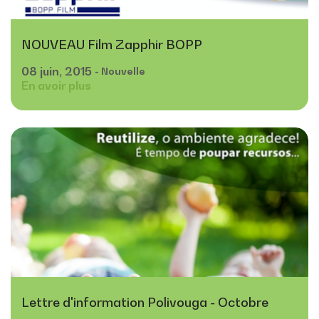
NOUVEAU Film Zapphir BOPP
08
juin,
2015
- Nouvelle
En avoir plus
Lettre d'information Polivouga - Octobre