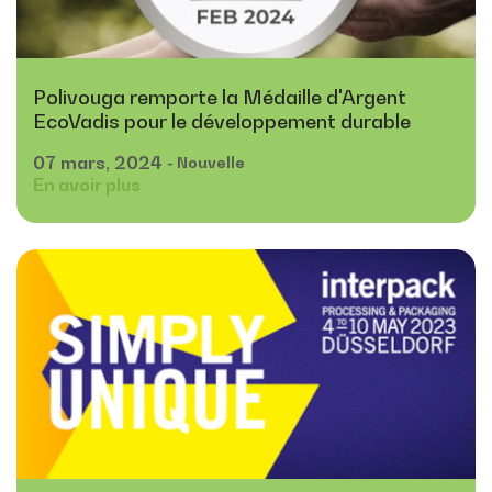
Polivouga remporte la Médaille d'Argent
EcoVadis pour le développement durable
07
mars,
2024
- Nouvelle
En avoir plus