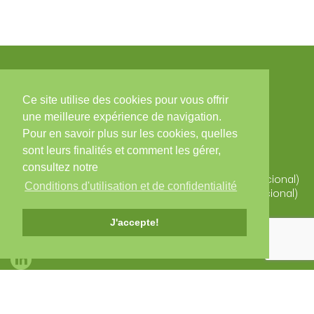
Ce site utilise des cookies pour vous offrir
Contacts
une meilleure expérience de navigation.
Pour en savoir plus sur les cookies, quelles
Zona Industrial, Arruamento C - Lote 56, 3850-184
sont leurs finalités et comment les gérer,
ALBERGARIA-A-VELHA
Portugal
consultez notre
T. +351 234 529 340 (Chamada para a rede fixa nacional)
Conditions d'utilisation et de confidentialité
F. +351 234 523 827 (Chamada para a rede fixa nacional)
alberplas@alberplas.pt
J'accepte!
Médias Sociaux